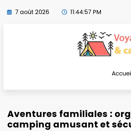
Aller
au
7 août 2026
11:44:59 PM
contenu
Accuei
Aventures familiales : or
camping amusant et sécu