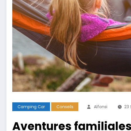
Camping Car
Conseils
Alfonsi
23
Aventures familiales