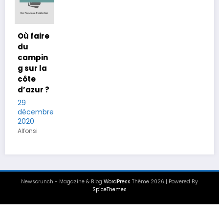
Où faire
du
campin
g sur la
côte
d’azur ?
29
décembre
2020
Alfonsi
Newscrunch - Magazine & Blog
WordPress
Thème 2026 | Powered By
SpiceThemes