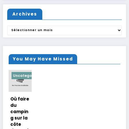
Archives
Archives
You May Have Missed
Uncategorized
Où faire
du
campin
g sur la
côte